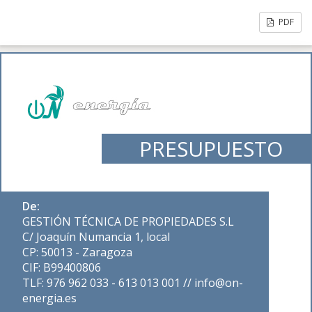
PDF
PRESUPUESTO
De:
GESTIÓN TÉCNICA DE PROPIEDADES S.L
C/ Joaquín Numancia 1, local
CP: 50013 - Zaragoza
CIF: B99400806
TLF: 976 962 033 - 613 013 001 // info@on-
energia.es