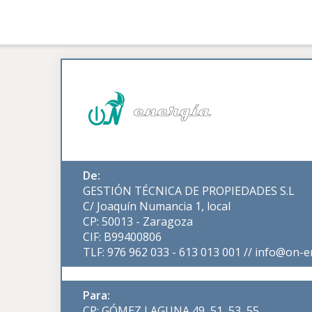
De:
GESTIÓN TÉCNICA DE PROPIEDADES S.L
C/ Joaquín Numancia 1, local
CP: 50013 - Zaragoza
CIF: B99400806
TLF: 976 962 033 - 613 013 001 // info@on-e
Para:
CP: GÓMEZ LAGUNA 49, 51, 53, 55