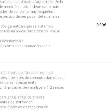
as con estabilidad a largo plazo. En la
de medición a cubrir debe ser lo más
tidades de consumo muy pequeñas
respectivo deben poder determinarse
0.00€
zados garantizan que se eviten los
ncluso un medio sucio casi no lleve al
ra desmontable.
ás corta en comparación con el
nible hasta qp 10 caudal nominal
entes interfaces de comunicación ofrece
stes de almacenamiento
con 3 entradas de impulsos o 1-2 salidas
ara análisis fácil de errores
untos de instalación.
ciclo dinámico de medición de