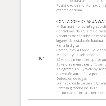
Preparado para una fuente de a
Posibilidad de monitorización r
externa opcional
CONTADORE DE AGUA WAT
M-Bus inalámbrico integrado 
Contadores de agua fría o calie
Variantes de cápsulas de medici
lugares de instalación habituale
Pantalla digital
Cifrado OMS 4 Modo 5 o Modo
Modo T1 y C1 seleccionable
164
15 valores mensuales que se pu
15 valores mensuales y 15 quinc
Telegrama AMR y Walk-by selec
Activación automática por rad
Detección de fugas
Diámetro de la carcasa 64,5 m
Pantalla giratoria de 360 ​​°
Posibilidad de instalación horizo