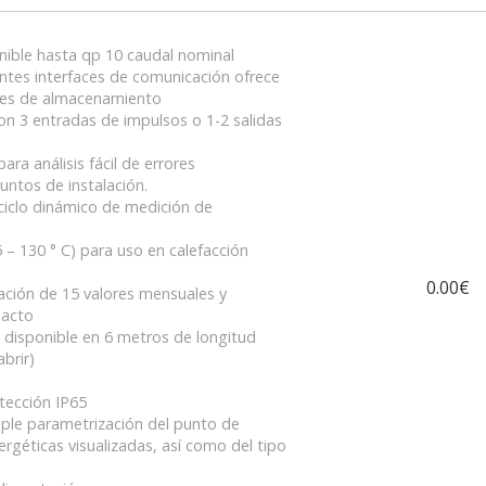
nible hasta qp 10 caudal nominal
entes interfaces de comunicación ofrece
stes de almacenamiento
con 3 entradas de impulsos o 1-2 salidas
ara análisis fácil de errores
untos de instalación.
ciclo dinámico de medición de
 – 130 ° C) para uso en calefacción
0.00€
zación de 15 valores mensuales y
pacto
disponible en 6 metros de longitud
brir)
tección IP65
imple parametrización del punto de
ergéticas visualizadas, así como del tipo