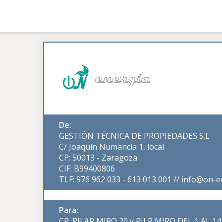
De:
GESTIÓN TÉCNICA DE PROPIEDADES S.L
C/ Joaquín Numancia 1, local
CP: 50013 - Zaragoza
CIF: B99400806
TLF: 976 962 033 - 613 013 001 // info@on-e
Para:
CP. PILAR MIRO 20 y PILR MIRO DEL 1 AL 14