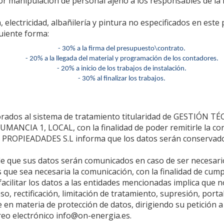
r manipulación de personal ajeno a los responsables de la i
 electricidad, albañilería y pintura no especificados en este
uiente forma:
- 30% a la firma del presupuesto\contrato.
- 20% a la llegada del material y programación de los contadores.
- 20% a inicio de los trabajos de instalación.
- 30% al finalizar los trabajos.
rados al sistema de tratamiento titularidad de GESTIÓN TÉ
UMANCIA 1, LOCAL, con la finalidad de poder remitirle la co
 PROPIEADADES S.L informa que los datos serán conservado
e que sus datos serán comunicados en caso de ser necesario
 que sea necesaria la comunicación, con la finalidad de cumpl
cilitar los datos a las entidades mencionadas implica que n
so, rectificación, limitación de tratamiento, supresión, port
en materia de protección de datos, dirigiendo su petición a
eo electrónico info@on-energia.es.