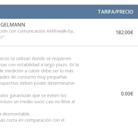
TARIFA/PRECIO
ENGELMANN
cción con comunicación AMR/walk-by,
182.00€
G1"
icos se utilizan donde se requieren
as con estabilidad a largo plazo. En la
de medición a cubrir debe ser lo más
tidades de consumo muy pequeñas
respectivo deben poder determinarse
0.00€
zados garantizan que se eviten los
ncluso un medio sucio casi no lleve al
ra desmontable.
ás corta en comparación con el