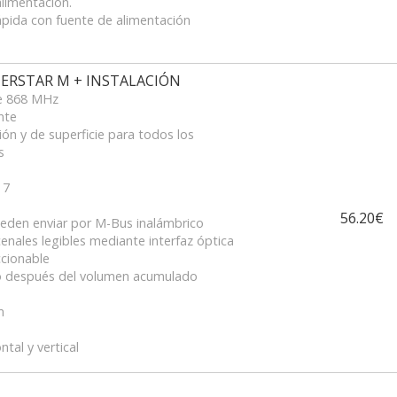
limentación.
ápida con fuente de alimentación
ERSTAR M + INSTALACIÓN
de 868 MHz
nte
ón y de superficie para todos los
s
 7
56.20€
eden enviar por M-Bus inalámbrico
enales legibles mediante interfaz óptica
cionable
io después del volumen acumulado
m
ntal y vertical