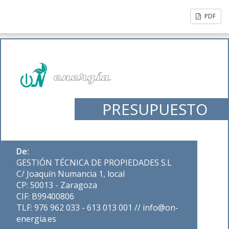
PDF
PRESUPUESTO
De:
GESTIÓN TÉCNICA DE PROPIEDADES S.L
C/ Joaquín Numancia 1, local
CP: 50013 - Zaragoza
CIF: B99400806
TLF: 976 962 033 - 613 013 001 // info@on-
energia.es