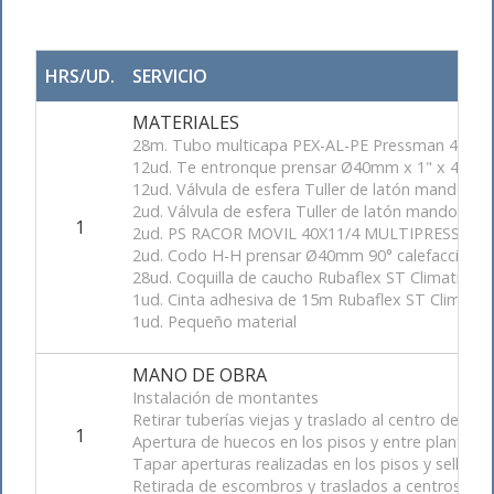
HRS/UD.
SERVICIO
MATERIALES
28m. Tubo multicapa PEX-AL-PE Pressman 40/4
12ud. Te entronque prensar Ø40mm x 1" x 40mm
12ud. Válvula de esfera Tuller de latón mando pa
2ud. Válvula de esfera Tuller de latón mando pal
1
2ud. PS RACOR MOVIL 40X11/4 MULTIPRESS
2ud. Codo H-H prensar Ø40mm 90° calefacción 
28ud. Coquilla de caucho Rubaflex ST Climatiza
1ud. Cinta adhesiva de 15m Rubaflex ST Climati
1ud. Pequeño material
MANO DE OBRA
Instalación de montantes
Retirar tuberías viejas y traslado al centro de reci
1
Apertura de huecos en los pisos y entre plantas 
Tapar aperturas realizadas en los pisos y sellado
Retirada de escombros y traslados a centros de 