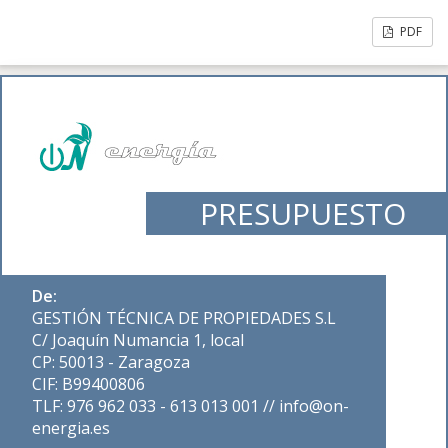
PDF
PRESUPUESTO
De:
GESTIÓN TÉCNICA DE PROPIEDADES S.L
C/ Joaquín Numancia 1, local
CP: 50013 - Zaragoza
CIF: B99400806
TLF: 976 962 033 - 613 013 001 // info@on-
energia.es