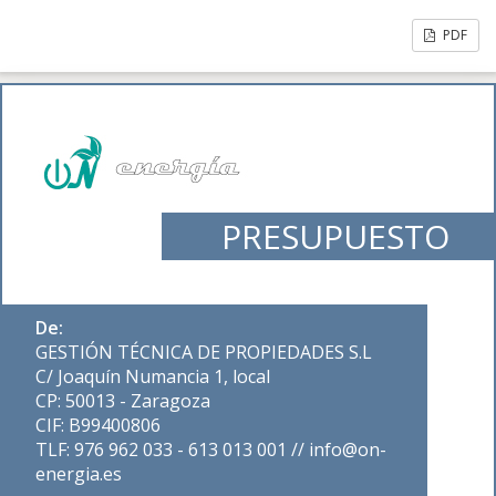
PDF
PRESUPUESTO
De:
GESTIÓN TÉCNICA DE PROPIEDADES S.L
C/ Joaquín Numancia 1, local
CP: 50013 - Zaragoza
CIF: B99400806
TLF: 976 962 033 - 613 013 001 // info@on-
energia.es