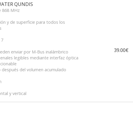
WATER QUNDIS
de 868 MHz
ón y de superficie para todos los
s
 7
39.00€
eden enviar por M-Bus inalámbrico
enales legibles mediante interfaz óptica
cionable
io después del volumen acumulado
m
ntal y vertical