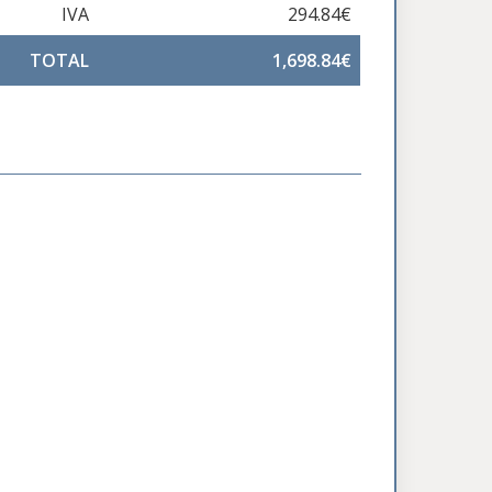
IVA
294.84€
TOTAL
1,698.84€