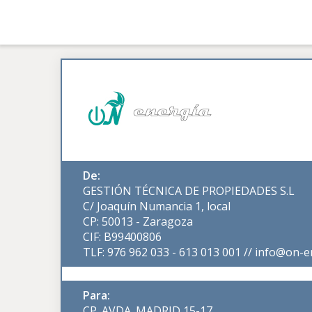
De:
GESTIÓN TÉCNICA DE PROPIEDADES S.L
C/ Joaquín Numancia 1, local
CP: 50013 - Zaragoza
CIF: B99400806
TLF: 976 962 033 - 613 013 001 // info@on-e
Para:
CP. AVDA. MADRID 15-17