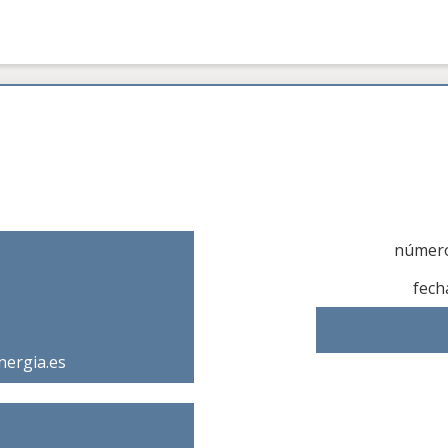
número
fech
nergia.es