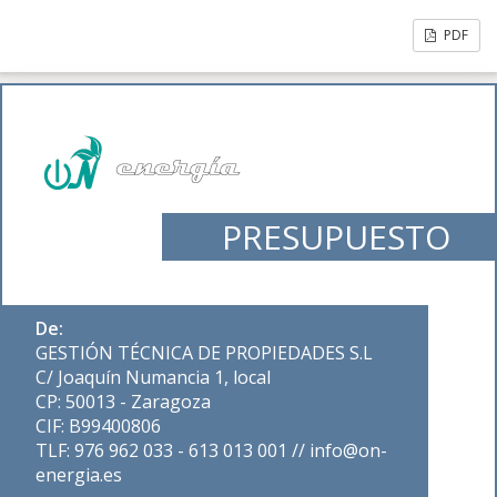
PDF
PRESUPUESTO
De:
GESTIÓN TÉCNICA DE PROPIEDADES S.L
C/ Joaquín Numancia 1, local
CP: 50013 - Zaragoza
CIF: B99400806
TLF: 976 962 033 - 613 013 001 // info@on-
energia.es