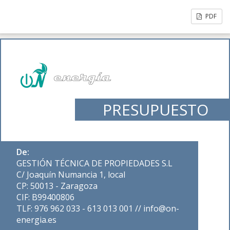
PDF
PRESUPUESTO
De:
GESTIÓN TÉCNICA DE PROPIEDADES S.L
C/ Joaquín Numancia 1, local
CP: 50013 - Zaragoza
CIF: B99400806
TLF: 976 962 033 - 613 013 001 // info@on-
energia.es