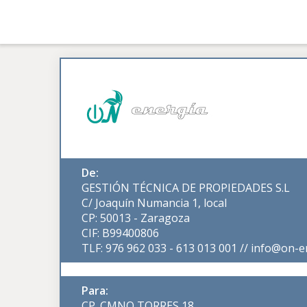
De:
GESTIÓN TÉCNICA DE PROPIEDADES S.L
C/ Joaquín Numancia 1, local
CP: 50013 - Zaragoza
CIF: B99400806
TLF: 976 962 033 - 613 013 001 // info@on-e
Para:
CP. CMNO TORRES 18