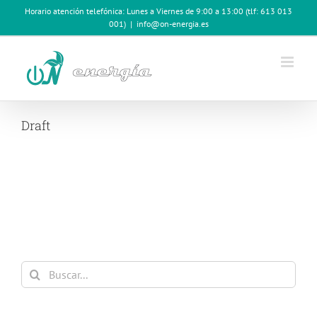
Saltar
Horario atención telefónica: Lunes a Viernes de 9:00 a 13:00 (tlf: 613 013
al
001)
|
info@on-energia.es
contenido
Draft
Buscar: