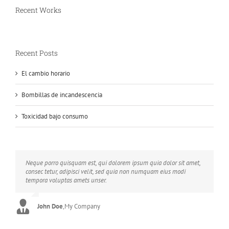
Recent Works
Recent Posts
El cambio horario
Bombillas de incandescencia
Toxicidad bajo consumo
Neque porro quisquam est, qui dolorem ipsum quia dolor sit amet,
Aliquam erat volutpat. Quisque at est id ligula facilisis laoreet eget
consec tetur, adipisci velit, sed quia non numquam eius modi
pulvinar nibh. Suspendisse at ultrices dui. Curabitur ac felis arcu
tempora voluptas amets unser.
sadips ipsums fugiats nemis.
John Doe
Luke Beck
,
My Company
,
Theme Fusion